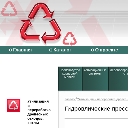
Главная
Каталог
О проекте
Производство
Аспирационные
Деревообр
корпусной
системы
ст
мебели
/
Каталог
Утилизация и переработка древесн
Утилизация
и
Гидровлические прес
переработка
древесных
отходов,
котлы