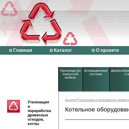
Главная
Каталог
О проекте
Производство
Аспирационные
Деревообр
корпусной
системы
ст
мебели
/
Каталог
Утилизация и переработка древесн
Утилизация
и
Котельное оборудова
переработка
древесных
отходов,
котлы