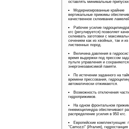
оставлять минимальные припуски
Модернизированные крайние
вертикальные прижимы обеспечи
качественное склеивание ламелей
Рабочее усилие гидроцилиндра
кгс (регулируется) позволяет кач
склеивать заготовки с максималь
сечением как из хвойных, так и из
лиственных пород.
Величина давления в гидросис
время выдержки под прессом зад
пульте управления и сохраняются
энергонезависимой памяти.
По истечении заданного на тай
времени прессования, гидроцили
автоматически отжимаются.
Возможность отключения част
гидроприжимов.
На одном фронтальном прижим
пневмоцилиндра обеспечивают р
распределение усилия в 950 кгс.
Европейские комплектующие: 
"Camozzi" (Италия), гидростанция