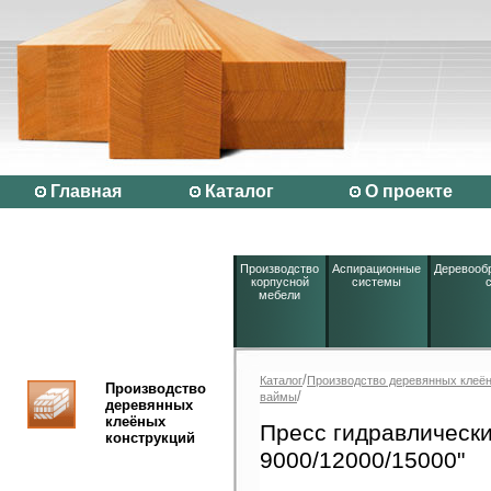
Главная
Каталог
О проекте
Производство
Аспирационные
Деревооб
корпусной
системы
мебели
/
Каталог
Производство деревянных клеён
Производство
/
ваймы
деревянных
клеёных
Пресс гидравлически
конструкций
9000/12000/15000"