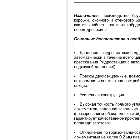
Назначение:
производство бру
коробки, оконного и стенового б
как из хвойных, так и из твёрд
пород древесины.
Основные достоинства и особ
Давление в гидросистеме под
автоматически в течение всего ци
прессования (гидростанция с авт
подкачкой давления!).
Прессы двухсекционные, возм
автономная и совместная настрой
секций.
Усиленная конструкция.
Высокая точность прямого угл
ложементов, заданная заводским
фрезерованием обеих плоскостей
гарантирует качественное прокле
площади заготовок.
Отклонение по горизонтальнос
ложементами не более 0,2 мм поз