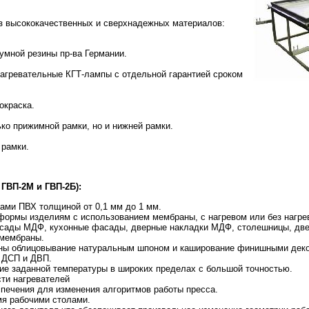
з высококачественных и сверхнадежных материалов:
умной резины пр-ва Германии.
агревательные КГТ-лампы с отдельной гарантией сроком
окраска.
о прижимной рамки, но и нижней рамки.
 рамки.
ГВП-2М и ГВП-2Б):
ами ПВХ толщиной от 0,1 мм до 1 мм.
формы изделиям с использованием мембраны, с нагревом или без нагре
сады МДФ, кухонные фасады, дверные накладки МДФ, столешницы, две
 мембраны.
ны облицовывание натуральным шпоном и каширование финишными дек
 ДСП и ДВП.
е заданной температуры в широких пределах с большой точностью.
ти нагревателей
печения для изменения алгоритмов работы пресса.
мя рабочими столами.