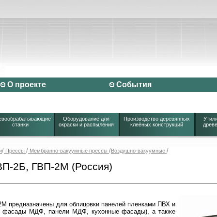
О проекте
События
евообрабатывающие
Оборудование для
Производство деревянных
Утили
станки
окраски и распыления
клеёных конструкций
древе
/
/
/
/
и
Прессы
Мембранно-вакуумные прессы
Воздушно-вакуумные
П-2Б, ГВП-2М (Россия)
2М предназначены для облицовки панелей пленками ПВХ и
 фасады МДФ, панели МДФ, кухонные фасады), а также