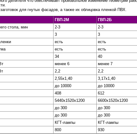
ого делителя что обеспечивает произвольное изменение геометрии рабо
ти.
заготовок для гнутых фасадов, а также их облицовка пленкой ПВХ.
ГВП-2М
ГВП-2Б
его стола, мин
2-3
2-3
3
3
пленки
есть
есть
ума
есть
есть
34
40
Вт
менее 6
менее 7
Вт
2,2
2,2
2,55х1,40
3,17х1,40
до 10000
до 10000
408
612
5440х1520х1200
6600х1520х1200
до 300
до 300
до 300
до 300
КГТ-лампы
КГТ-лампы
800
930