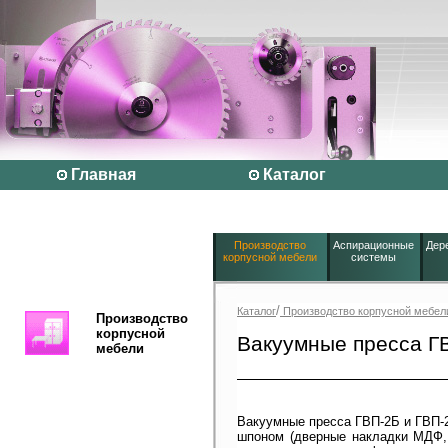
Главная
Каталог
Производство
Аспирационные
Дер
корпусной мебели
системы
/
Каталог
Производство корпусной мебел
Производство
корпусной
Вакуумные пресса ГВ
мебели
Вакуумные пресса ГВП-2Б и ГВП-
шпоном (дверные накладки МДФ,