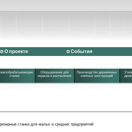
О проекте
События
ревообрабатывающие
Оборудование для
Производство деревянных
Утил
станки
окраски и распыления
клеёных конструкций
древ
/
резерные станки для малых и средних предприятий