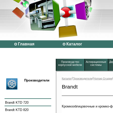
Главная
Каталог
Производство
Аспирационные
Де
корпусной мебели
системы
/
/
Каталог
Производители
Homag Gruppe
Производители
Brandt
Brandt KTD 720
Кромкооблицовочные и кромко-ф
Brandt KTD 820