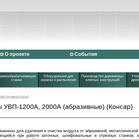
О проекте
События
еревообрабатывающие
Оборудование для
Производство деревянных
Утил
станки
окраски и распыления
клеёных конструкций
древ
/
лестружкоотсосы
 УВП-1200А, 2000А (абразивные) (Консар)
начены для удаления и очистки воздуха от абразивной, металлической и
ующейся при работе заточных, шлифовальных и отрезных станков, 