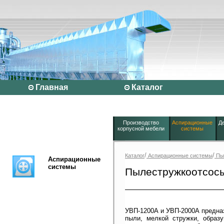
Главная
Каталог
Производство
Аспирационные
Д
корпусной мебели
системы
/
/
Каталог
Аспирационные системы
Пы
Аспирационные
системы
Пылестружкоотсосы
УВП-1200А и УВП-2000А предназ
пыли, мелкой стружки, образ