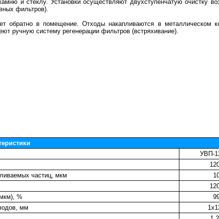
 камню и стеклу. Установки осуществляют двухступенчатую очистку во
авных фильтров).
ает обратно в помещение. Отходы накапливаются в металлическом к
меют ручную систему регенерации фильтров (встряхивание).
теристики
УВП-1
12
ливаемых частиц, мкм
1
12
 мкм), %
9
водов, мм
1х1
1,