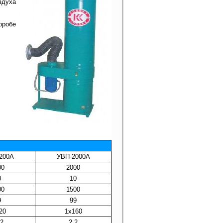
здуха
оробе
200А
УВП-2000А
00
2000
0
10
00
1500
9
99
20
1х160
22
2,2