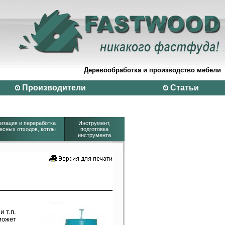
Деревообработка и производство мебели
Производители
Статьи
изация и переработка
Инструмент,
есных отходов, котлы
подготовка
инструмента
 т.п.
может