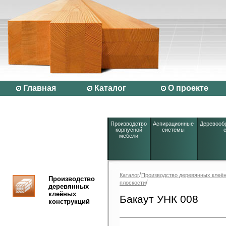
Главная
Каталог
О проекте
Производство
Аспирационные
Деревооб
корпусной
системы
мебели
/
Каталог
Производство деревянных клеён
Производство
/
плоскости
деревянных
клеёных
Бакаут УНК 008
конструкций