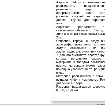
Аэрограф Dekor - это миниатюрн
распылитель, предназнач
различного рода деко
оформительских работ: рету
росписи изделий из керамик
дерева, игрушек, для аэрогра
арта.
Аэрограф предлагается 
стаканчиком объемом от 1мл до
либо с нижним стаканчиком ёмко
25мл.
Основной корпус и воздушны
аэрографа выполнены из нике
латуни, стаканчики - из ник
лауни, меди, алюминия или стекл
У данного пистолета простая фу
которая регулирует расход
материала в твердом соотноше
подача материала может варь
помощью упорного винта, регули
иглы.
Материал распыляется с помо
воздуха либо углекислоты. Ре
давление 1-2 бара.
Размеры предлагаемых форсунок:
0,3; 0,5; 0,8 мм