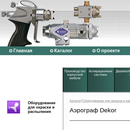
Главная
Каталог
О проекте
Производство
Аспирационные
Деревоо
корпусной
системы
мебели
/
Каталог
Оборудование для окраски и р
Оборудование
для окраски и
Аэрограф Dekor
распыления