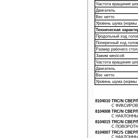
Частота вращения шп
Двигатель
Вес нетто
Уровень шума (нормы 
Техническая характе
Продольный ход голо
Поперечный ход голо
Размер рабочего стол
Зажим westcott
Частота вращения шп
Двигатель
Вес нетто
Уровень шума (нормы 
8104010
TRC/N
СВЕР
С ФИКСИРО
8104008
TRC/N
СВЕРЛ
С НАКЛОННЫ
8104015
TRC/N
СВЕР
С ПОВОРОТН
8104007
TRC/S
СВЕРЛ
С НАКЛОНН