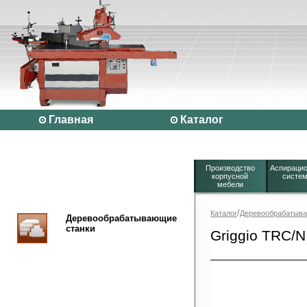
Главная
Каталог
Производство
Аспираци
корпусной
систе
мебели
/
Каталог
Деревообрабатыва
Деревообрабатывающие
станки
Griggio TRC/N