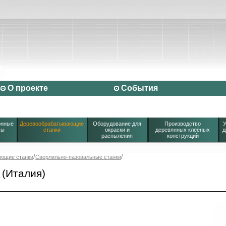
О проекте
События
онные
Деревообрабатывающие
Оборудование для
Производство
У
мы
станки
окраски и
деревянных клеёных
д
распыления
конструкций
/
/
ющие станки
Сверлильно-пазовальные станки
 (Италия)