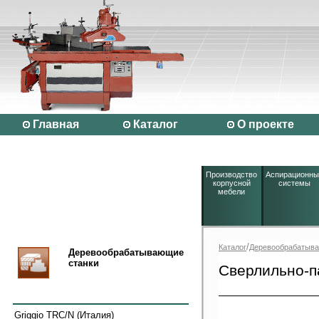
Главная
Каталог
О проекте
Производство
Аспирационны
корпусной
системы
мебели
/
Каталог
Деревообрабатыва
Деревообрабатывающие
станки
Сверлильно-п
Griggio TRC/N (Италия)