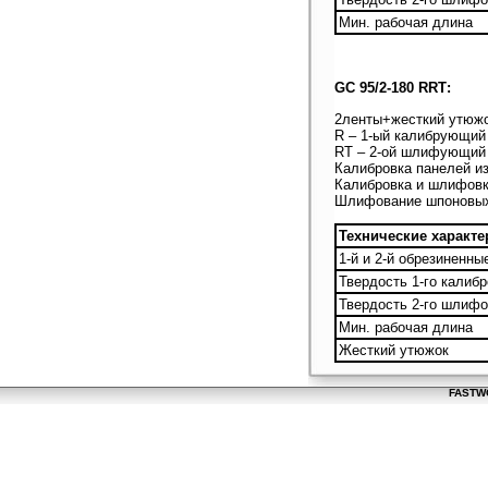
Мин. рабочая длина
GC 95/2-180 RRТ:
2
ленты+жесткий утюж
R – 1-ый калибрующий
RТ – 2-ой шлифующий 
Калибровка панелей и
Калибровка и шлифовк
Шлифование шпоновых
Технические характе
1-й и 2-й обрезиненн
Твердость 1-го калиб
Твердость 2-го шлифо
Мин. рабочая длина
Жесткий утюжок
FASTWO