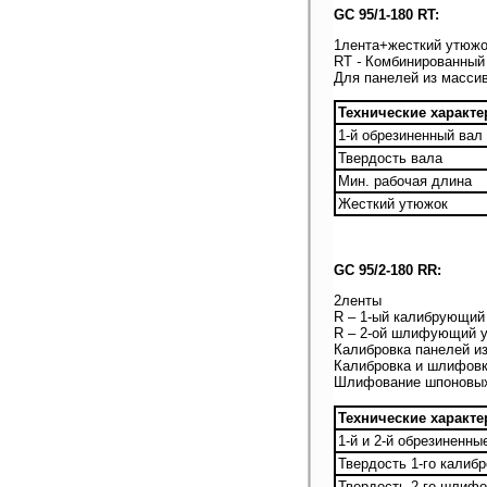
GC 95/1-180 RT
:
1
лента+жесткий утюжо
RT
-
Комбинированный
Для панелей из масси
Технические характе
1-й обрезиненный вал
Твердость вала
Мин. рабочая длина
Жесткий утюжок
GC 95/2-180 RR:
2
ленты
R – 1-ый калибрующий
R – 2-ой шлифующий 
Калибровка панелей и
Калибровка и шлифовк
Шлифование шпоновых
Технические характе
1-й и 2-й обрезиненн
Твердость 1-го калиб
Твердость 2-го шлифо