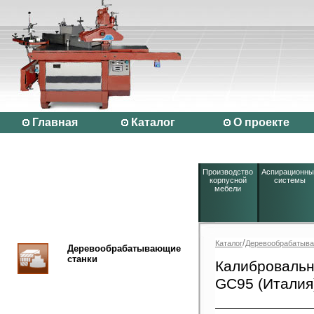
Главная
Каталог
О проекте
Производство
Аспирационны
корпусной
системы
мебели
/
Каталог
Деревообрабатыва
Деревообрабатывающие
станки
Калибровальн
GC95 (Италия