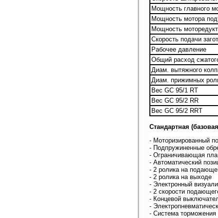
Мощность главного м
Мощность мотора под
Мощность моторедукт
Скорость подачи заго
Рабочее давление
Общий расход сжатог
Диам. вытяжного колп
Диам. прижимных рол
Вес GC 95/1 RT
Вес GC 95/2 RR
Вес GC 95/2 RRT
Стандартная (базовая
- Моторизированный по
- Подпружиненные обр
- Ограничивающая план
- Автоматический пози
- 2 ролика на подающе
- 2 ролика на выходе
- Электронный визуали
- 2 скорости подающег
- Концевой выключател
- Электропневматичес
- Система торможения