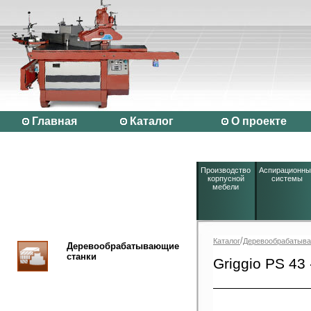
Главная
Каталог
О проекте
Производство
Аспирационны
корпусной
системы
мебели
/
Каталог
Деревообрабатыва
Деревообрабатывающие
станки
Griggio PS 43 