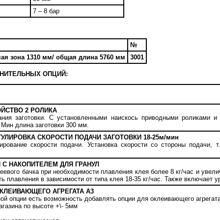
7 – 8 бар
№
чая зона 1310 мм/ общая длина 5760 мм
3001
НИТЕЛЬНЫХ ОПЦИЙ:
ЙСТВО 2 РОЛИКА
вания заготовки. С установленными наискось приводными роликами и
 Мин длина заготовки 300 мм.
УЛИРОВКА СКОРОСТИ ПОДАЧИ ЗАГОТОВКИ 18-25м/мин
ирование скорости подачи. Установка скорости со стороны подачи, т
 С НАКОПИТЕЛЕМ ДЛЯ ГРАНУЛ
еевого бачка при необходимости плавления клея более 8 кг/час и увели
ь плавления в зависимости от типа клея 18-35 кг/час. Также включает 
КЛЕИВАЮЩЕГО АГРЕГАТА А3
ой опции есть возможность добавлять опции для оклеивающего агрегата
газина по высоте +\- 5мм