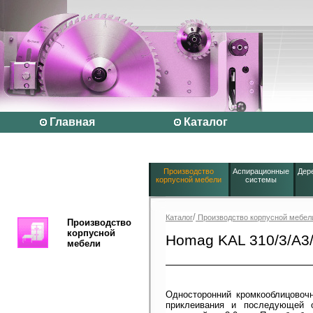
Главная
Каталог
Производство
Аспирационные
Дер
корпусной мебели
системы
/
Каталог
Производство корпусной мебел
Производство
корпусной
Homag KAL 310/3/A3
мебели
Односторонний кромкооблицовоч
приклеивания и последующей 