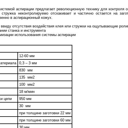
истемой аспирации предлагает революционную технику для контроля об
стружка неконтролируемо отскакивает и частично остается на загот
венно в аспирационный кожух.
и ввиду отсутствия воздействия клея или стружки на ощупывающие роли
ании станка и инструмента
мизации использования системы аспирации
12-60 мм
материала
0,3 – 3 мм
830 мм
135 мм2
100 мм2
18 м/мин
ки цепи
950 мм
30 мм
при толщине заготовки 22 мм
при толщине заготовки 60 мм
30 мм