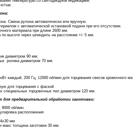
ования температуры со светодиодной индикацией.
кг/час
она:
она. Смена рулона автоматически или вручную.
ериалом с автоматической остановкой подачи при его отсутствии.
очного материала при длине 2600 мм.
 по высоте через шпиндель на расстояние +/- 5 мм.
.
ик диаметром 90 мм;
ых ролика диаметром 70 мм.
 кВт каждый, 200 Гц, 12000 об/мин для торцевания свесов кромочного м
ную для торцевания с фаской
ых специальных торцовочных пил диаметром 120 мм.
т для предварительной обработки заготовки:
, 9000 об/мин.
гулировка расположения
34x30 мм
 макс толщина заготовки 30 мм.