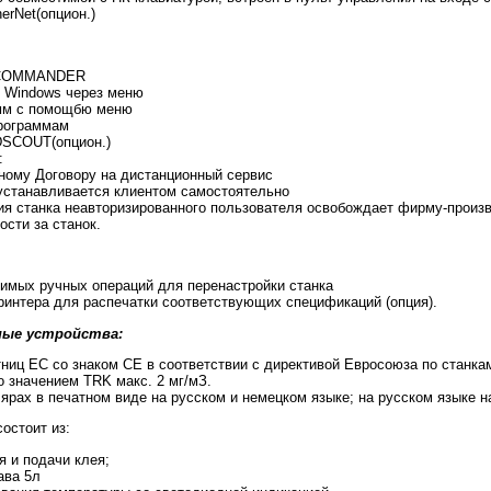
erNet(опцион.)
DCOMMANDER
у Windows через меню
амм с помощбю меню
программам
DSCOUT(опцион.)
:
ному Договору на дистанционный сервис
устанавливается клиентом самостоятельно
ия станка неавторизированного пользователя освобождает фирму-произв
ости за станок.
димых ручных операций для перенастройки станка
ринтера для распечатки соответствующих спецификаций (опция).
ные устройства:
стниц ЕС со знаком СЕ в соответствии с директивой Евросоюза по станка
о значением TRK макс. 2 мг/мЗ.
лярах в печатном виде на русском и немецком языке; на русском языке 
остоит из:
я и подачи клея;
ава 5л