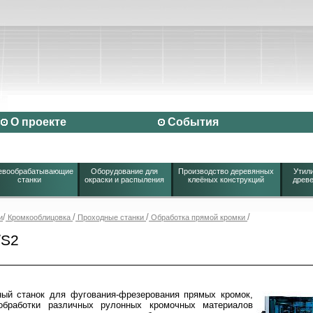
О проекте
События
евообрабатывающие
Оборудование для
Производство деревянных
Утили
станки
окраски и распыления
клеёных конструкций
древе
/
/
/
/
и
Кромкооблицовка
Проходные станки
Обработка прямой кромки
/S2
ный станок для фугования-фрезерования прямых кромок,
обработки различных рулонных кромочных материалов