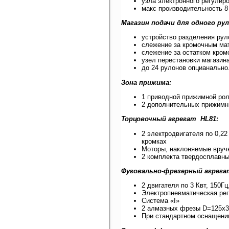
узла электронного регулир
макс производительность 8 
Магазин подачи для одного рул
устройство разделения рул
слежение за кромочным мат
слежение за остатком кром
узел перестановки магазина
до 24 рулонов опцианально
Зона прижима:
1 приводной прижимной рол
2 дополнительных прижимн
Торцовочный агрегат HL81:
2 электродвигателя по 0,22
кромках
Моторы, наклоняемые вруч
2 комплекта твердосплавн
Фуговально-фрезерный агрега
2 двигателя по 3 Квт, 150Гц
Электропневматическая ре
Система «I»
2 алмазных фрезы D=125x
При стандартном оснащении