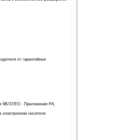
одителя от гарантийных
м 9В/37/ЕО - Приложение РА;
на электронном носителе