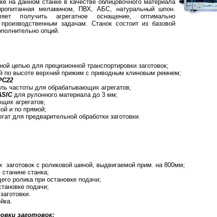
ке на данном станке в качестве облицовочного материала
пропитанная меламином, ПВХ, АБС, натуральный шпон.
яет получить агрегатное оснащение, оптимально
производственным задачам. Станок состоит из базовой
ополнительно опций.
ной цепью для прецизионной транспортировки заготовок;
 по высоте верхний прижим с приводным клиновым ремнем;
PC22
ль частоты для обрабатывающих агрегатов;
ASIC
для рулонного материала до 3 мм;
щих агрегатов;
ой и по прямой;
гат для предварительной обработки заготовки.
х заготовок с роликовой шиной, выдвигаемой прим. на 800мм;
 станине станка;
его ролика при остановке подачи;
становке подачи;
заготовки.
йка.
овки заготовок: