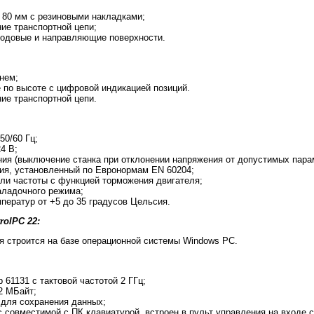
 80 мм с резиновыми накладками;
ие транспортной цепи;
ходовые и направляющие поверхности.
нем;
по высоте с цифровой индикацией позиций.
ие транспортной цепи.
50/60 Гц;
4 В;
ния (выключение станка при отклонении напряжения от допустимых пара
ия, установленный по Евронормам EN 60204;
ли частоты с функцией торможения двигателя;
аладочного режима;
ператур от +5 до 35 градусов Цельсия.
olPC 22:
 строится на базе операционной системы Windows PC.
61131 с тактовой частотой 2 ГГц;
2 MБайт;
 для сохранения данных;
 c совместимой с ПК клавиатурой, встроен в пульт управления на входе