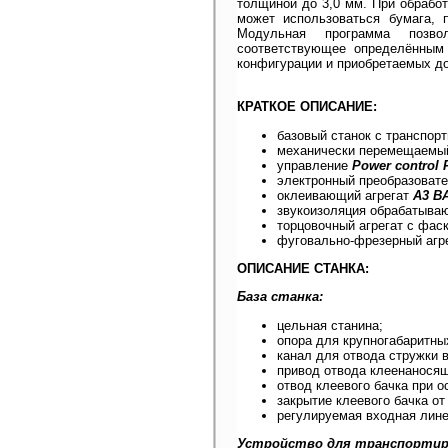
толщиной до 3,0 мм. При обработ
может использоваться бумага, 
Модульная программа позвол
соответствующее определённым 
конфигурации и приобретаемых д
КРАТКОЕ ОПИСАНИЕ:
базовый станок с транспорт
механически перемещаемый
управление
Power control 
электронный преобразовате
оклеивающий агрегат
А3
B
звукоизоляция обрабатываю
торцовочный агрегат с фаск
фуговально-фрезерный агре
ОПИСАНИЕ СТАНКА:
База станка:
цельная станина;
опора для крупногабаритны
канал для отвода стружки в
привод отвода клеенаносящ
отвод клеевого бачка при о
закрытие клеевого бачка от 
регулируемая входная лине
Устройство для транспортир