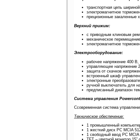
транспортная цепь шириной
электромагнитное торможен
прецизионные закаленные 
Верхний прижим:
с приводным клиновым рем
механическое перемещение 
электромагнитное торможен
Электрооборудование:
рабочее напряжение 400 В, 
управляющее напряжение 2
защита от скачков напряже
встроенный шкаф управлен
электронные преобразовате
ручной выключатель для н
предписанный диапазон тем
Система управления Powercontr
Cсовременная система управления
Техническое обеспечение:
1 промышленный компьютер 
1 жесткий диск PC MCIA 51
1 свободный ввод PC MCIA
TFT – цветной монитор 15”