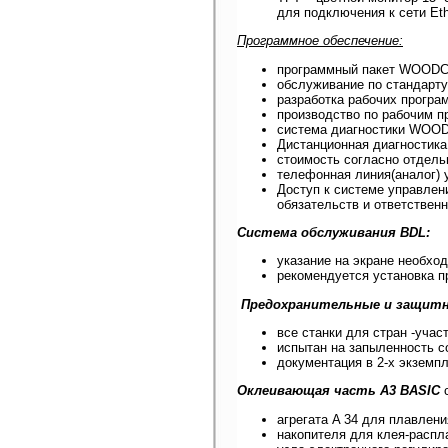
для подключения к сети Eth
Программное обеспечение:
программный пакет WOO
обслуживание по стандарт
разработка рабочих прогр
производство по рабочим 
система диагностики WOO
Дистанционная диагностика
стоимость согласно отдель
телефонная линия(аналог) 
Доступ к системе управлен
обязательств и ответственн
Система обслуживания BDL:
указание на экране необхо
рекомендуется установка п
Предохранительные и защит
все станки для стран -уча
испытан на запыленность с
документация в 2-х экземп
Оклеивающая часть A3 BASIC
с
агрегата A 34 для плавлени
накопителя для клея-распл