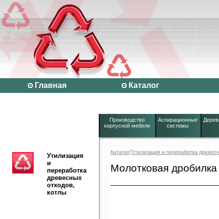
Главная
Каталог
Производство
Аспирационные
Дерев
корпусной мебели
системы
/
Каталог
Утилизация и переработка древесн
Утилизация
и
Молотковая дробилка 
переработка
древесных
отходов,
котлы