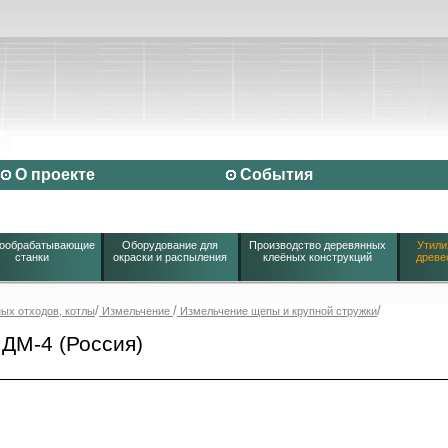
О проекте
События
ообрабатывающие
Оборудование для
Производство деревянных
Утили
станки
окраски и распыления
клеёных конструкций
древе
/
/
/
ых отходов, котлы
Измельчение
Измельчение щепы и крупной стружки
ДМ-4 (Россия)