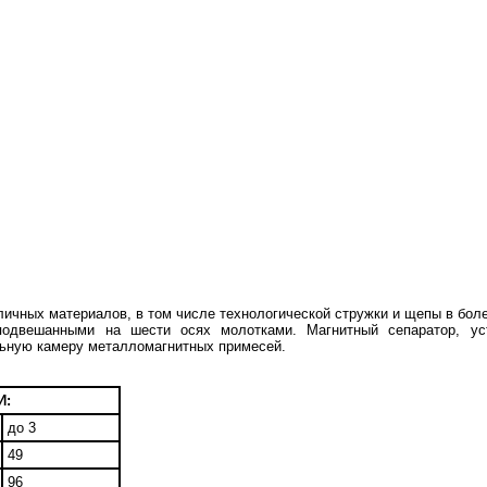
личных материалов, в том числе технологической стружки и щепы в бо
одвешанными на шести осях молотками. Магнитный сепаратор, ус
ьную камеру металломагнитных примесей.
И:
до 3
49
96