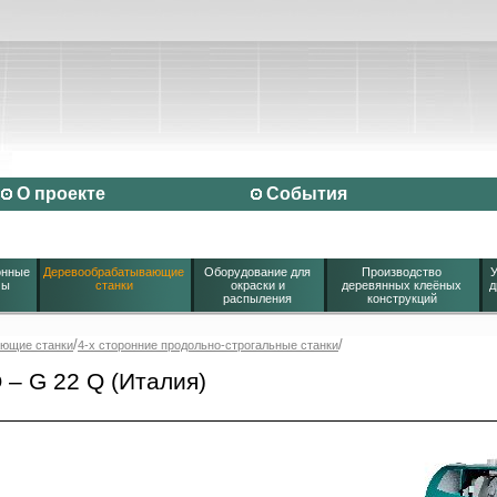
О проекте
События
онные
Деревообрабатывающие
Оборудование для
Производство
У
мы
станки
окраски и
деревянных клеёных
д
распыления
конструкций
/
/
ющие станки
4-x сторонние продольно-строгальные станки
Q – G 22 Q (Италия)