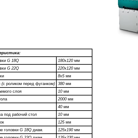
теристика
:
овки
G 18Q
180
х
120
мм
овки
G 22Q
220
х
120
мм
ки
8
х
5
мм
и
(
с роликом перед фуганком
)
380
мм
емого слоя
10
мм
тола
2000
мм
40
мм
а под рабочий стол
10
мм
ок
125
мм
ые головки
G 18Q
диам
.
125
х
190
мм
ые головки
G 22Q
диам
.
125
х
230
мм