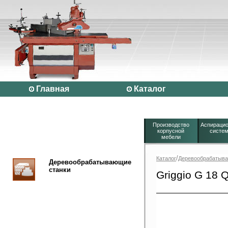
Главная
Каталог
Производство
Аспираци
корпусной
систе
мебели
/
Каталог
Деревообрабатыва
Деревообрабатывающие
станки
Griggio G 18 