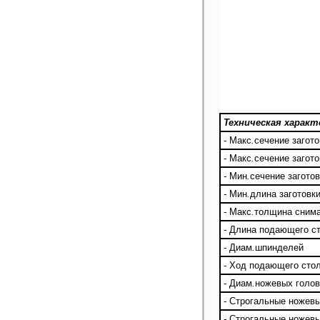
Техническая харак
-
Макс
.
сечение загот
-
Макс
.
сечение загот
-
Мин
.
сечение заготов
-
Мин
.
длина заготовк
-
Макс
.
толщина снима
-
Длина подающего с
-
Диам
.
шпинделей
-
Ход подающего стол
-
Диам
.
ножевых голов
-
Строгальные ножев
-
Строгальные ножев