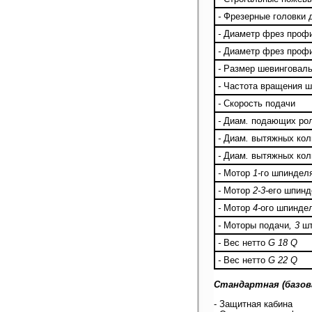
-
Фрезерные головки 
-
Диаметр фрез проф
-
Диаметр фрез проф
-
Размер шевинговал
-
Частота вращения 
-
Скорость подачи
-
Диам
.
подающих ро
-
Диам
.
вытяжных кол
-
Диам
.
вытяжных кол
-
Мотор
1-
го шпиндел
-
Мотор
2-3-
его шпинд
-
Мотор
4-
ого шпинде
-
Моторы подачи
, 3
ш
-
Вес нетто
G 18 Q
-
Вес нетто
G 22 Q
Стандартная (базов
- Защитная кабина