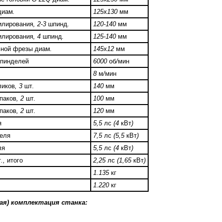
диам
.
125
х
130
мм
илирования
, 2-3
шпинд
.
120-140
мм
илирования
, 4
шпинд
.
125-140
мм
ьной фрезы диам
.
145
х
12
мм
шпинделей
6000
об
/
мин
8
м
/
мин
ликов
, 3
шт
.
140
мм
паков
, 2
шт
.
100
мм
паков
, 2
шт
.
120
мм
я
5,5
лс
(4
кВт
)
еля
7,5
лс
(5,5
кВт
)
ля
5,5
лс
(4
кВт
)
т
.,
итого
2,25
лс
(1,65
кВт
)
1.135
кг
1.220
кг
ая) комплектация станка: