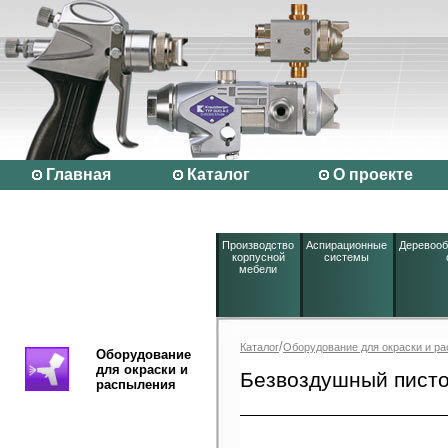
Главная
Каталог
О проекте
Производство
Аспирационные
Деревоо
корпусной
системы
мебели
/
Каталог
Оборудование для окраски и р
Оборудование
для окраски и
Безвоздушный пист
распыления