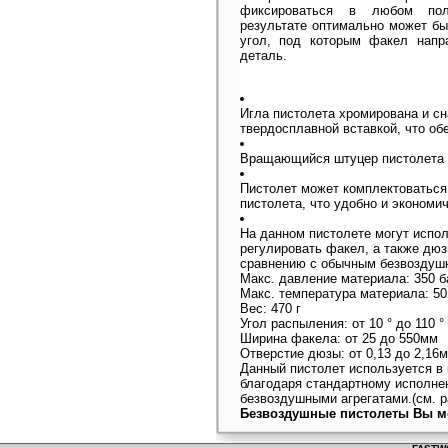
фиксироваться в любом по
результате оптимально может бы
угол, под которым факел напр
деталь.
Игла пистолета хромирована и сн
твердосплавной вставкой, что об
Вращающийся штуцер пистолета и
Пистолет может комплектоваться
пистолета, что удобно и экономич
На данном пистолете могут испо
регулировать факел, а также дюз
сравнению с обычным безвозду
Макс. давление материала: 350 б
Макс. температура материала: 50
Вес: 470 г
Угол распыления: от 10 ° до 110 °
Ширина факела: от 25 до 550мм
Отверстие дюзы: от 0,13 до 2,16
Данный пистолет используется в
благодаря стандартному исполне
безвоздушными агрегатами.(см. р
Безвоздушные пистолеты Вы мо