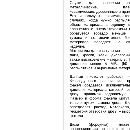
Cлужит для нанесения по
металлические, пластм
керамические, деревянные и пр.п
Его используют преимуществ
случаях, когда нужно распыл
объем материала в единицу в
сравнению с пневматическими 
образуется гораздо меньше о
тумана и т.о. значительно б
материала попадает на ок
изделие.
Материалы для распыления:
лаки, краски, клеи, дисперси
также высоковязкие материалы. 
давлении менее 5 MPa (50 
распыляться и абразивные матер
Данный пистолет работает п
безвоздушного распыления, п
факел создается исключитель
давления материала, который пр
дюзу, принимая задаваемую
Размер и форма факела могут
только путем замены дюзы. Д
определяет расход материала
геометрия отверстия дюзы – выс
факела.
Дюза (форсунка) може
поворачиваться по оси факел