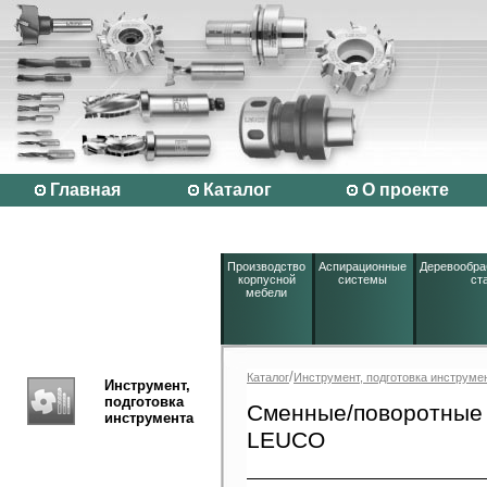
Главная
Каталог
О проекте
Производство
Аспирационные
Деревообр
корпусной
системы
ст
мебели
/
Каталог
Инструмент, подготовка инструме
Инструмент,
подготовка
Сменные/поворотные 
инструмента
LEUCO