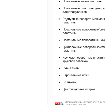
Поворотные мини-пластины
Поворотные пластины для р
электрорубанков
Радиусные поворотные/смен
пластины
Профильные поворотные/см
пластины
Профильные поворотные нож
Циклевочные поворотные/см
пластины
Круглые поворотные пластин
круговой заточкой
Зубья пилы
Строгальные ножи
Бланкеты
Центрирующее остриё
Официальный каталог круглых с
на русском языке