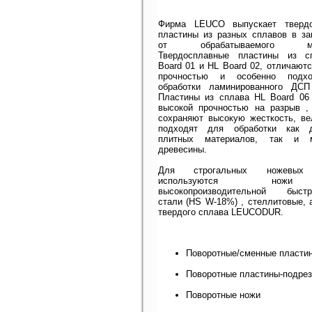
Фирма LEUCO выпускает твердо
пластины из разных сплавов в за
от обрабатываемого мат
Твердосплавные пластины из с
Board 01 и HL Board 02, отличают
прочностью и особенно подх
обработки ламинированного ДС
Пластины из сплава HL Board 06
высокой прочностью на разрыв ,
сохраняют высокую жесткость, ве
подходят для обработки как д
плитных материалов, так и м
древесины.
Для строгальных ножевых 
используются но
высокопроизводительной быстр
стали (HS W-18%) , стеллитовые, 
твердого сплава LEUCODUR.
Поворотные/сменные пласти
Поворотные пластины-подре
Поворотные ножи