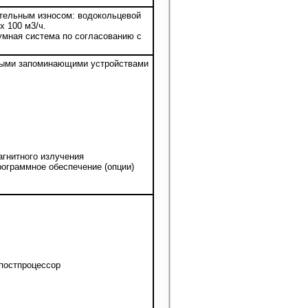
тельным износом: водокольцевой
x 100 м3/ч.
умная система по согласованию с
ыми запоминающими устройствами
гнитного излучения
ограммное обеспечение (опции)
 постпроцессор