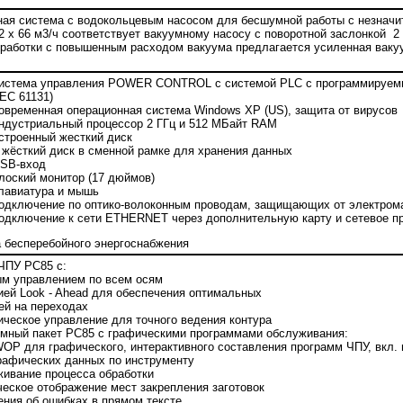
ая система с водокольцевым насосом для бесшумной работы с незначи
 2 x 66 м3/ч соответствует вакуумному насосу с поворотной заслонкой 2 
бработки с повышенным расходом вакуума предлагается усиленная ваку
истема управления POWER CONTROL с системой PLC с программируем
IEC 61131)
овременная операционная система Windows XP (US), защита от вирусов
ндустриальный процессор 2 ГГц и 512 МБайт RAM
строенный жесткий диск
 жёсткий диск в сменной рамке для хранения данных
SB-вход
лоский монитор (17 дюймов)
лавиатура и мышь
одключение по оптико-волоконным проводам, защищающих от электрома
одключение к сети ETHERNET через дополнительную карту и сетевое пр
 бесперебойного энергоснабжения
ЧПУ РС85 с:
ым управлением по всем осям
ией Look - Ahead для обеспечения оптимальных
ей на переходах
ическое управление для точного ведения контура
мный пакет РС85 с графическими программами обслуживания:
OP для графического, интерактивного составления программ ЧПУ, вкл.
графических данных по инструменту
живание процесса обработки
ческое отображение мест закрепления заготовок
ения об ошибках в прямом тексте