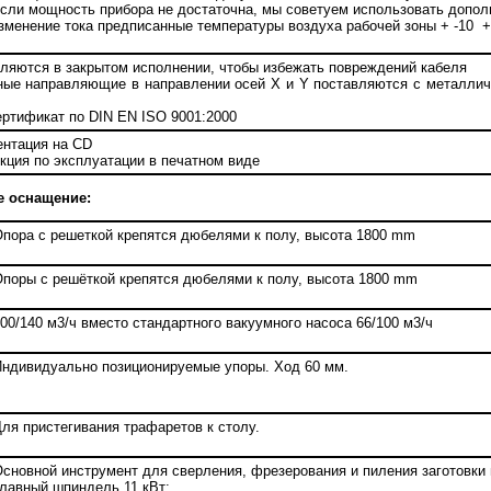
сли мощность прибора не достаточна, мы советуем использовать допо
зменение тока предписанные температуры воздуха рабочей зоны + -10 + 
вляются в закрытом исполнении, чтобы избежать повреждений кабеля
ные направляющие в направлении осей Х и Y поставляются с металлич
ертификат по DIN EN ISO 9001:2000
ентация на СD
укция по эксплуатации в печатном виде
е оснащение:
пора с решеткой крепятся дюбелями к полу, высота 1800 mm
поры с решёткой крепятся дюбелями к полу, высота 1800 mm
00/140 м3/ч вместо стандартного вакуумного насоса 66/100 м3/ч
ндивидуально позиционируемые упоры. Ход 60 мм.
ля пристегивания трафаретов к столу.
сновной инструмент для сверления, фрезерования и пиления заготовки
лавный шпиндель 11 кВт: