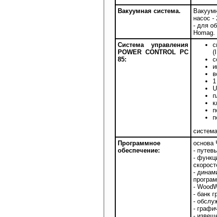
Вакуумная система.
Вакуумн
насос -
- для о
Homag.
Система управления
с
POWER CONTROL РС
(
85:
с
и
в
1
U
п
к
п
п
система
Программное
основа 
обеспечение:
- путев
- функц
скорост
- динам
програм
- WoodW
- банк 
- обслу
- графи
- извещ