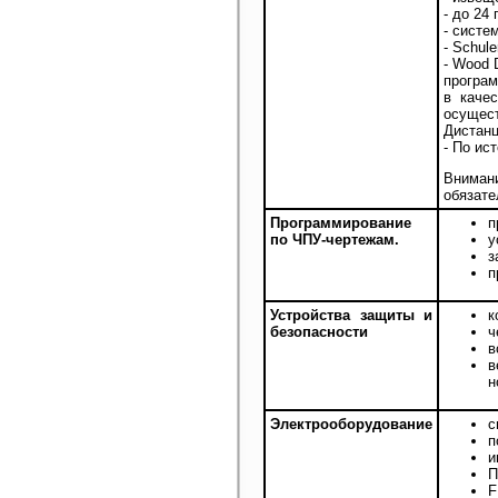
- до 24
- систе
- Schul
- Wood 
програм
в каче
осущес
Дистанц
- По ис
Внимани
обязате
Программирование
п
по ЧПУ-чертежам.
у
з
п
Устройства защиты и
к
безопасности
ч
в
в
н
Электрооборудование
с
п
и
П
F