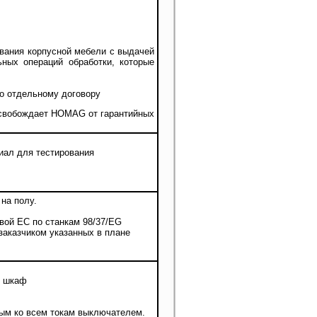
ования корпусной мебели с выдачей
ных операций обработки, которые
по отдельному договору
 освобождает HOMAG от гарантийных
иал для тестирования
на полу.
ивой ЕС по станкам 98/37/EG
заказчиком указанных в плане
й шкаф
ным ко всем токам выключателем.