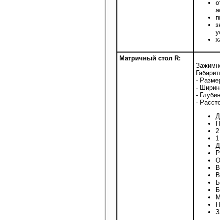
о
а
п
з
у
х
Матричный стол R:
Зажимно
Габарит
- Разме
- Ширин
- Глуби
- Расст
Д
П
2
1
Д
Р
О
В
В
Б
Б
М
Н
З