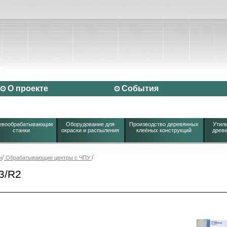
О проекте
События
евообрабатывающие
Оборудование для
Производство деревянных
Утили
станки
окраски и распыления
клеёных конструкций
древе
/
/
и
Обрабатывающие центры с ЧПУ
3/R2