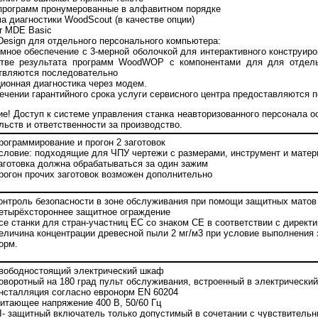
 программ пронумерованные в алфавитном порядке
ма диагностики WoodScout (в качестве опции)
er MDE Basic
Design для отдельного персонального компьютера:
мное обеспечение с 3-мерной оболочкой для интерактивного конструир
стве результата программ WoodWOP с компонентами для для отдель
твляются последовательно
ионная диагностика через модем.
течении гарантийного срока услуги сервисного центра предоставляются 
е! Доступ к системе управления станка неавторизованного персонала
льств и ответственности за производство.
рограммирование и прогон 2 заготовок
словие: подходящие для ЧПУ чертежи с размерами, инструмент и матер
аготовка должна обрабатываться за один зажим
рогон прочих заготовок возможен дополнительно
онтроль безопасности в зоне обслуживания при помощи защитных матов 
етырёхстороннее защитное ограждение
се станки для стран-участниц ЕС со знаком СЕ в соответствии с директ
еличина концентрации древесной пыли 2 мг/м3 при условие выполнения 
орм.
вободностоящий электрический шкаф
оворотный на 180 град пульт обслуживания, встроенный в электрически
нсталляция согласно евронорм EN 60204
итающее напряжение 400 В, 50/60 Гц
I- защитный включатель только допустимый в сочетании с чувствитель