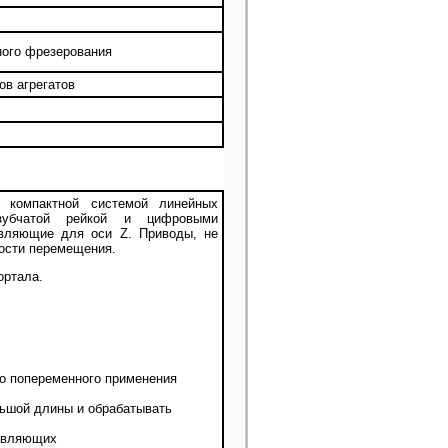
ного фрезерования
ов агрегатов
 компактной системой линейных
зубчатой рейкой и цифровыми
авляющие для оси Z. Приводы, не
ости перемещения.
ортала.
ого попеременного применения
льшой длины и обрабатывать
равляющих