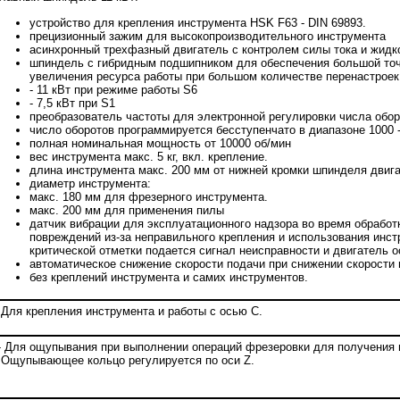
устройство для крепления инструмента HSK F63 - DIN 69893.
прецизионный зажим для высокопроизводительного инструмента
асинхронный трехфазный двигатель с контролем силы тока и жид
шпиндель с гибридным подшипником для обеспечения большой то
увеличения ресурса работы при большом количестве перенастроек
- 11 кВт при режиме работы S6
- 7,5 кВт при S1
преобразователь частоты для электронной регулировки числа обор
число оборотов программируется бесступенчато в диапазоне 1000 -
полная номинальная мощность от 10000 об/мин
вес инструмента макс. 5 кг, вкл. крепление.
длина инструмента макс. 200 мм от нижней кромки шпинделя двига
диаметр инструмента:
макс. 180 мм для фрезерного инструмента.
макс. 200 мм для применения пилы
датчик вибрации для эксплуатационного надзора во время обрабо
повреждений из-за неправильного крепления и использования инст
критической отметки подается сигнал неисправности и двигатель 
автоматическое снижение скорости подачи при снижении скорости
без креплений инструмента и самих инструментов.
 Для крепления инструмента и работы с осью С.
 Для ощупывания при выполнении операций фрезеровки для получения 
 Ощупывающее кольцо регулируется по оси Z.