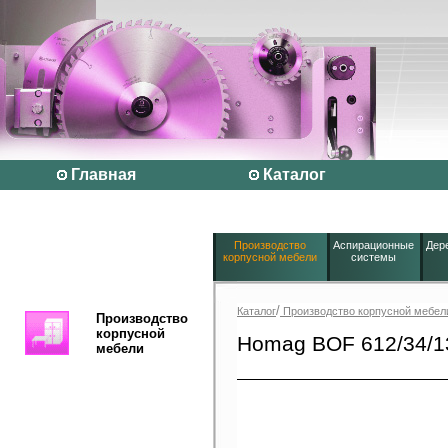
Главная
Каталог
Производство
Аспирационные
Дер
корпусной мебели
системы
/
Каталог
Производство корпусной мебел
Производство
корпусной
Homag BOF 612/34/1
мебели