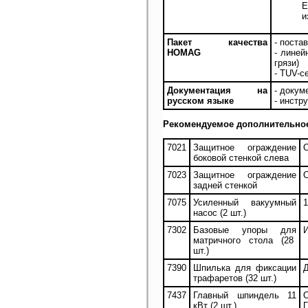
Е
и
Пакет качества
- поста
HOMAG
- линей
грязи)
- TUV-с
Документация на
- докум
русском языке
- инстр
Рекомендуемое дополнительно
7021
Защитное ограждение
О
боковой стенкой слева
7023
Защитное ограждение
О
задней стенкой
7075
Усиленный вакуумный
1
насос (2 шт.)
7302
Базовые упоры для
И
матричного стола (28
шт.)
7390
Шпилька для фиксации
Д
трафаретов (32 шт.)
7437
Главный шпиндель 11
О
кВт (2 шт.)
Г