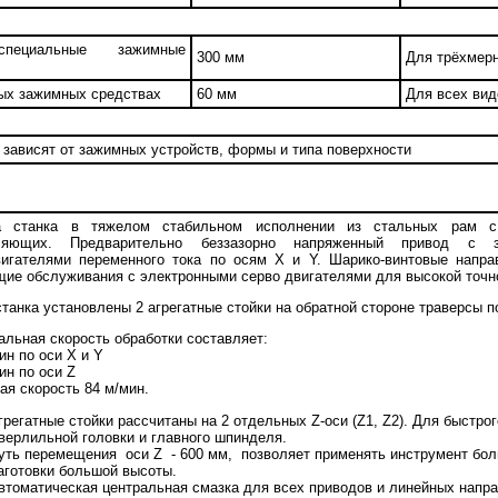
пециальные зажимные
300 мм
Для трёхмер
ых зажимных средствах
60 мм
Для всех вид
зависят от зажимных устройств, формы и типа поверхности
а станка в тяжелом стабильном исполнении из стальных рам с
ляющих. Предварительно беззазорно напряженный привод с 
вигателями переменного тока по осям X и Y. Шарико-винтовые напр
ие обслуживания с электронными серво двигателями для высокой точн
станка установлены 2 агрегатные стойки на обратной стороне траверсы п
льная скорость обработки составляет:
мин по оси X и Y
мин по оси Z
ая скорость 84 м/мин.
грегатные стойки рассчитаны на 2 отдельных Z-оси (Z1, Z2). Для быстр
верлильной головки и главного шпинделя.
уть перемещения оси Z - 600 мм, позволяет применять инструмент бо
аготовки большой высоты.
втоматическая центральная смазка для всех приводов и линейных нап