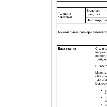
Включая с
Толщина
средства
заготовки
На стандартн
Минимальные размеры заготовок 
База станка
Станин
направ
сервод
требующ
В базе 
Максима
- 60 м/
- 30 м/
Векторн
а
с
п
з
а