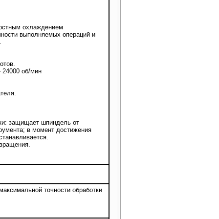
костным охлаждением
чности выполняемых операций и
.
отов.
 24000 об/мин
теля.
тки: защищает шпиндель от
румента; в момент достижения
останавливается.
 вращения.
максимальной точности обработки