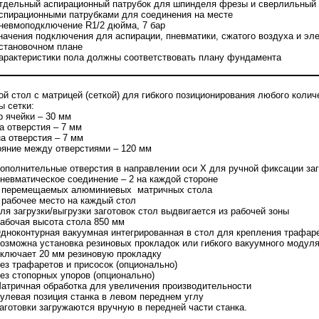
тдельный аспирационный патрубок для шпинделя фрезы и сверлильный 
спирационными патрубками для соединения на месте
невмоподключение R1/2 дюйма, 7 бар
начения подключения для аспирации, пневматики, сжатого воздуха и эл
становочном плане
арактеристики пола должны соответствовать плану фундамента
й стол с матрицей (сеткой) для гибкого позиционирования любого коли
ы сетки:
р ячейки – 30 мм
а отверстия – 7 мм
на отверстия – 7 мм
ояние между отверстиями – 120 мм
ополнительные отверстия в направлении оси Х для ручной фиксации заг
невматическое соединение – 2 на каждой стороне
 перемещаемых алюминиевых матричных стола
 рабочее место на каждый стол
ля загрузки/выгрузки заготовок стол выдвигается из рабочей зоны
абочая высота стола 850 мм
дноконтурная вакуумная интегрированная в стол для крепления трафарет
озможна установка резиновых прокладок или гибкого вакуумного модул
ключает 20 мм резиновую прокладку
ез трафаретов и присосок (опционально)
ез стопорных упоров (опционально)
атричная обработка для увеличения производительности
улевая позиция станка в левом переднем углу
аготовки загружаются вручную в передней части станка.