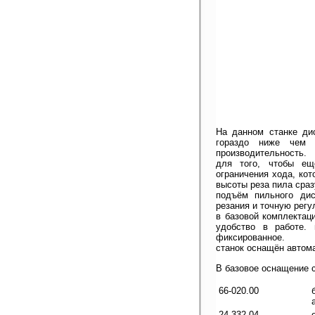
На данном станке ди
гораздо ниже чем 
производительность.
для того, чтобы еще
ограничения хода, кот
высоты реза пила сра
подъём пильного дис
резания и точную регу
в базовой комплектац
удобство в работе. 
фиксированное.
станок оснащён автом
В базовое оснащение с
66-020.00
24-332.04