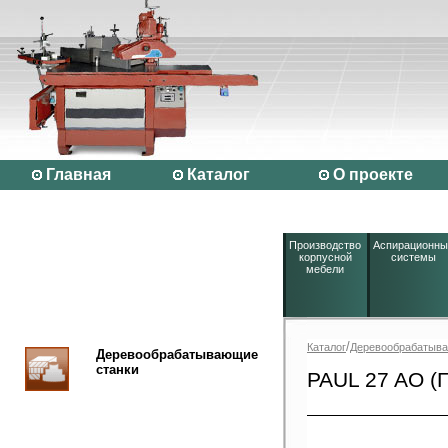
Главная
Каталог
О проекте
Производство
Аспирационны
корпусной
системы
мебели
/
Каталог
Деревообрабатыва
Деревообрабатывающие
станки
PAUL 27 AO 