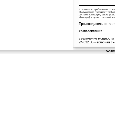
* разница по требованиям к ас
оборудования указывает требов
системе аспирации, мы же указ
«Консар»); случаи с цеховой а
Производитель оставля
комплектация:
увеличение мощности д
24-332.05 - включая с
FASTWO