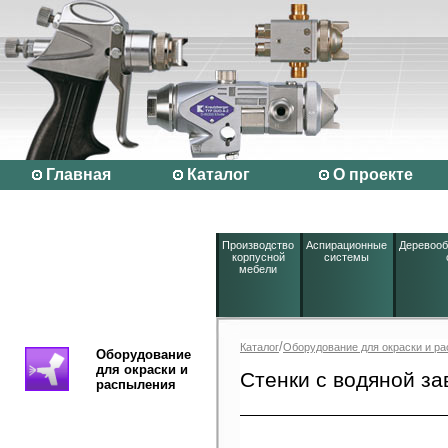
Главная
Каталог
О проекте
Производство
Аспирационные
Деревоо
корпусной
системы
мебели
/
Каталог
Оборудование для окраски и р
Оборудование
для окраски и
Стенки с водяной за
распыления