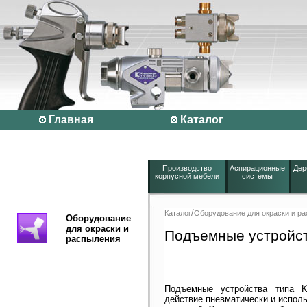
Главная
Каталог
Производство
Аспирационные
Дер
корпусной мебели
системы
/
Каталог
Оборудование для окраски и р
Оборудование
для окраски и
Подъемные устройс
распыления
Подъемные устройства типа K
действие пневматически и исполь