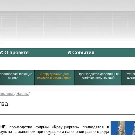
О проекте
События
евообрабатывающие
Оборудование для
Производство деревянных
Утил
станки
окраски и распыления
клеёных конструкций
древ
/
/
аспыления
Насосы
тва
HE произодства фирмы «Крауцбергер» приводятся в
зуются в основном при покраске и нанечении разного рода