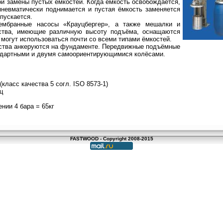
й замены пустых ёмкостей. Когда ёмкость освобождается,
пневматически поднимается и пустая ёмкость заменяется
пускается.
ембранные насосы «Крауцбергер», а также мешалки и
ства, имеющие различную высоту подъёма, оснащаются
могут использоваться почти со всеми типами ёмкостей.
ства анкеруются на фундаменте. Передвижные подъёмные
ндартными и двумя самоориентирующимися колёсами.
(класс качества 5 согл. ISO 8573-1)
ц
нии 4 бара = 65кг
FASTWOOD - Copyright 2008-2015