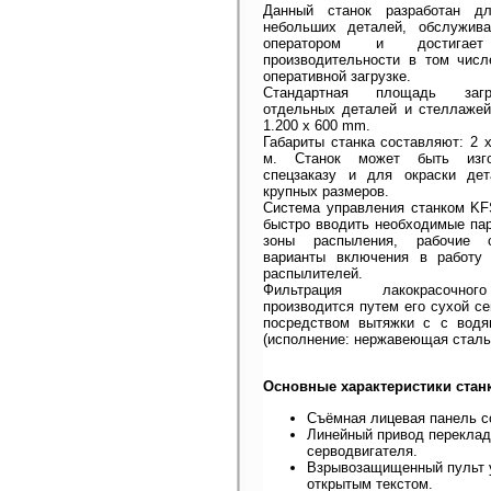
Данный станок разработан дл
небольших деталей, обслужив
оператором и достигает
производительности в том числ
оперативной загрузке.
Стандартная площадь заг
отдельных деталей и стеллажей
1.200 x 600 mm.
Габариты станка составляют: 2 x
м. Станок может быть изг
спецзаказу и для окраски де
крупных размеров.
Система управления станком KF
быстро вводить необходимые па
зоны распыления, рабочие 
варианты включения в работу 
распылителей.
Фильтрация лакокрасочно
производится путем его сухой с
посредством вытяжки с с водя
(исполнение: нержавеющая сталь
Основные характеристики станк
Съёмная лицевая панель с
Линейный привод переклад
серводвигателя.
Взрывозащищенный пульт у
открытым текстом.