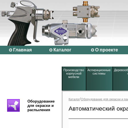
Главная
Каталог
О проекте
Производство
Аспирационные
Деревоо
корпусной
системы
мебели
/
Каталог
Оборудование для окраски и р
Оборудование
для окраски и
Автоматический окр
распыления