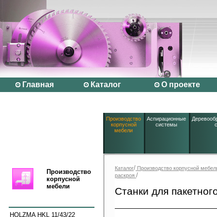
Главная
Каталог
О проекте
Производство
Аспирационные
Деревооб
корпусной
системы
мебели
/
Каталог
Производство корпусной мебел
Производство
/
раскроя
корпусной
мебели
Станки для пакетног
HOLZMA HKL 11/43/22