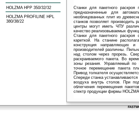
HOLZMA HPP 350/32/32
Станки для пакетного раскроя
предназначенные для автомат
HOLZMA PROFILINE HPL
необлицованных плит из древесн
380/38/22
станков позволяет производить р
центры могут иметь ЧПУ различ
качество реализовываемых функц
Станки для пакетного раскроя
кареткой. На станине располаг
конструкция направляющих и 
производителей различны. Пильн
над столом через прорезь. Св
раскраиваемого пакета. Во врем
зоны резания. Управляемый по
точное перемещение пакета пл
Привод толкателя осуществляетс
Спереди станка устанавливаются 
воздуха внутрь столов. При по
облегчения перемещения пакето
спектр продукции фирмы HOLZMA 
FASTWO