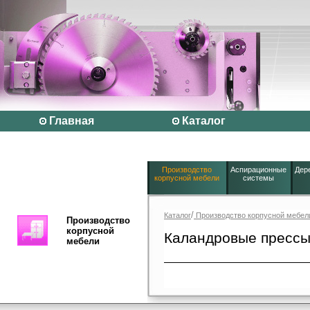
Главная
Каталог
Производство
Аспирационные
Дер
корпусной мебели
системы
/
Каталог
Производство корпусной мебел
Производство
корпусной
Каландровые пресс
мебели