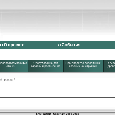
О проекте
События
евообрабатывающие
Оборудование для
Производство деревянных
Утили
станки
окраски и распыления
клеёных конструкций
древе
/
/
и
Прессы
ы
FASTWOOD - Copyright 2008-2015