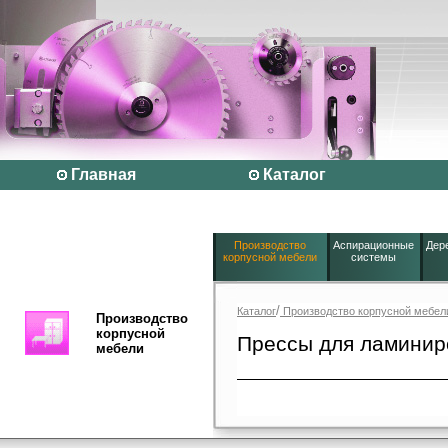
Главная
Каталог
Производство
Аспирационные
Дер
корпусной мебели
системы
/
Каталог
Производство корпусной мебел
Производство
корпусной
Прессы для ламинир
мебели