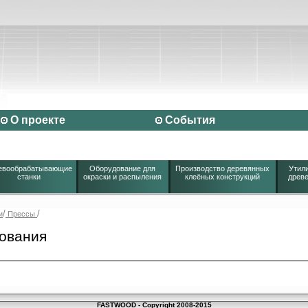
О проекте
События
евообрабатывающие
Оборудование для
Производство деревянных
Утили
станки
окраски и распыления
клеёных конструкций
древе
/
/
и
Прессы
ования
FASTWOOD - Copyright 2008-2015